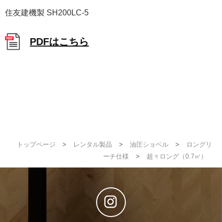
住友建機製 SH200LC-5
PDFはこちら
トップページ
>
レンタル製品
>
油圧ショベル
>
ロングリ
ーチ仕様
>
超々ロング（0.7㎥）