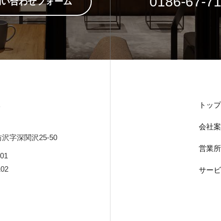
0186-67-7
問い合わせフォーム
トップ
ト
会社案
字深関沢25-50
営業所
01
02
サービ