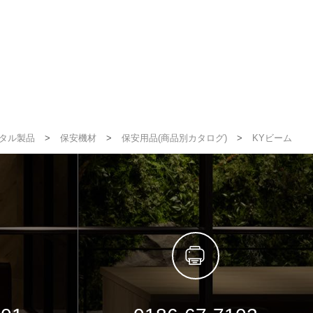
タル製品
>
保安機材
>
保安用品(商品別カタログ)
>
KYビーム