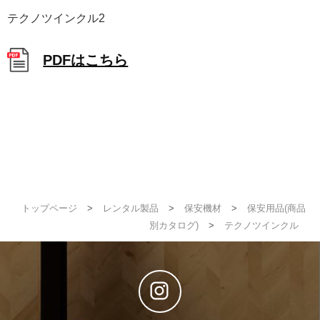
テクノツインクル2
PDFはこちら
トップページ
>
レンタル製品
>
保安機材
>
保安用品(商品
別カタログ)
>
テクノツインクル