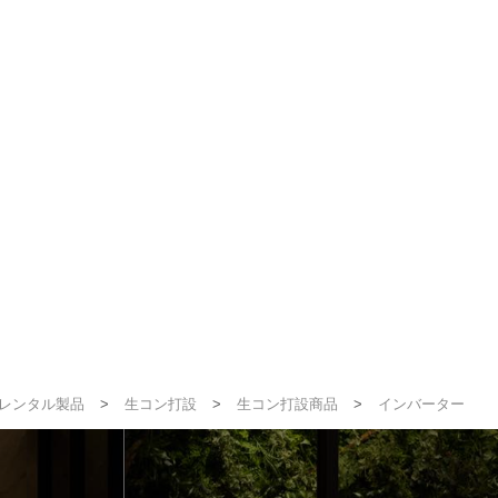
レンタル製品
>
生コン打設
>
生コン打設商品
>
インバーター