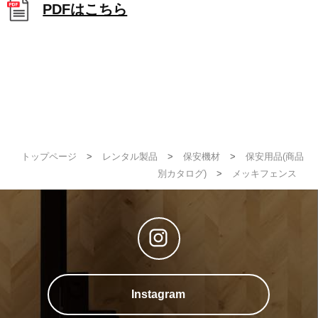
PDFはこちら
トップページ
>
レンタル製品
>
保安機材
>
保安用品(商品
別カタログ)
>
メッキフェンス
Instagram